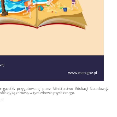
 gazetki, przygotowanej przez Ministerstwo Edukacji Narodowej,
filaktyką zdrowia, w tym zdrowia psychicznego.
em: