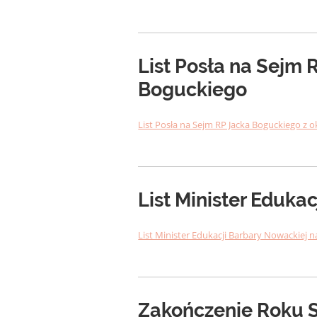
List Posła na Sejm 
Boguckiego
List Posła na Sejm RP Jacka Boguckiego z 
List Minister Eduka
List Minister Edukacji Barbary Nowackiej 
Zakończenie Roku 