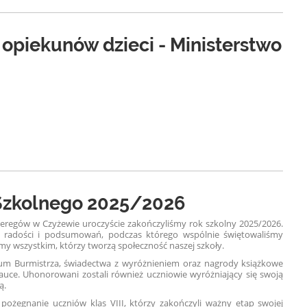
 opiekunów dzieci - Ministerstwo
Szkolnego 2025/2026
zeregów w Czyżewie uroczyście zakończyliśmy rok szkolny 2025/2026.
, radości i podsumowań, podczas którego wspólnie świętowaliśmy
my wszystkim, którzy tworzą społeczność naszej szkoły.
um Burmistrza, świadectwa z wyróżnieniem oraz nagrody książkowe
uce. Uhonorowani zostali również uczniowie wyróżniający się swoją
ą.
żegnanie uczniów klas VIII, którzy zakończyli ważny etap swojej