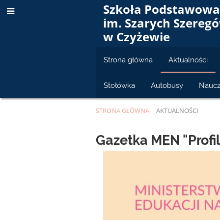
Szkoła Podstawow
im. Szarych Szereg
w Czyżewie
Strona główna
Aktualności
Stołówka
Autobusy
Naucz
STRONA GŁÓWNA
AKTUALNOŚCI
Aktualności
Gazetka MEN "Profi