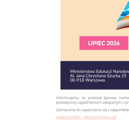
Informujemy, że powstał lipcowy numer
poświęcony zagadnieniom związanym z pro
Zachęcamy do zapoznania się z załączniki
GAZETKA MEN - PROFILKATYKA.pdf