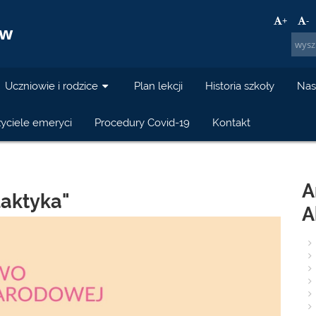
a
+
-
ów
Uczniowie i rodzice
Plan lekcji
Historia szkoły
Nas
yciele emeryci
Procedury Covid-19
Kontakt
A
laktyka"
A