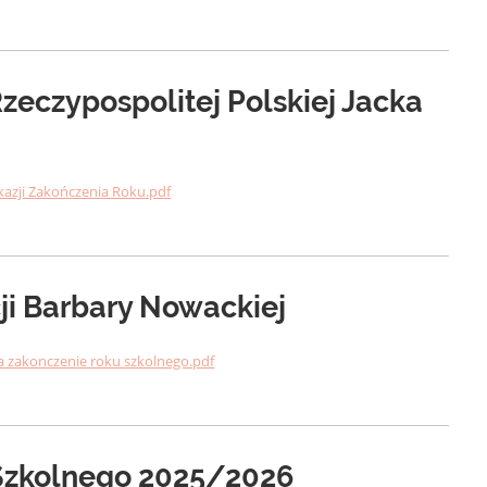
Rzeczypospolitej Polskiej Jacka
okazji Zakończenia Roku.pdf
cji Barbary Nowackiej
na zakonczenie roku szkolnego.pdf
Szkolnego 2025/2026