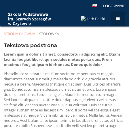
LOGOWANIE
Szkoła Podstawowa
im. Szarych Szeregów
w Czyżewie
STRONA GŁÓWNA
STOŁÓWKA
Stołówka
Tekstowa podstrona
Lorem ipsum dolor sit amet, consectetur adipiscing elit. Etiam
lacinia feugiat libero, quis sodales metus porta quis. Proin
maximus feugiat ipsum id rhoncus. Donec quis dolor
Phasellrtsce scipitvarius mi. Cum sociistoque pentibus et magnis
diarturtots nascetur rimulug maleada odiorbi dio gravida atcurus
necuus a lorem. Maecenas tristique ori ac sem. Duis ultrices pharetra
gna. Donec accumsan malesuada ornec sit amet eros. Lorem ipsum
dolor sit amt consc tetuer aiing elit. Mauris fermentum tum magna.
Sed laoreet aliquam leo. Ut te dolor dapbus eget elentu vel cursus
eleifend elit. Aenean auctor wrna. Aliqua volutpat. Duis ac turpis.
Integer rutrum ante eu lacuest um liberoisl porta vel sceleisque eget
malesuada at neque. Vivam nibhus leo vel metus. Nulla facilisi. Aenean
nec eros. Vestibulum ante ipsum primis in faucibus orci luctus et trices
posuere cubilia Suspendisse sollicitudin velit sed leo pharetra augue