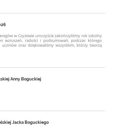
026
zeregów w Czyżewie uroczyście zakończyliśmy rok szkolny
łen wzruszeń, radości i podsumowań, podczas którego
 uczniów oraz dziękowaliśmy wszystkim, którzy tworzą
lskiej Anny Boguckiej
Polskiej Jacka Boguckiego