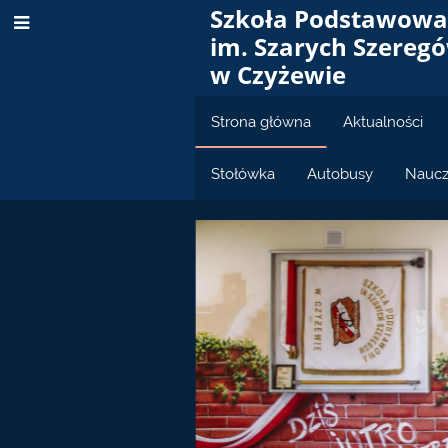
Szkoła Podstawow
im. Szarych Szereg
w Czyżewie
Strona główna
Aktualności
Stołówka
Autobusy
Naucz
Strona
główna