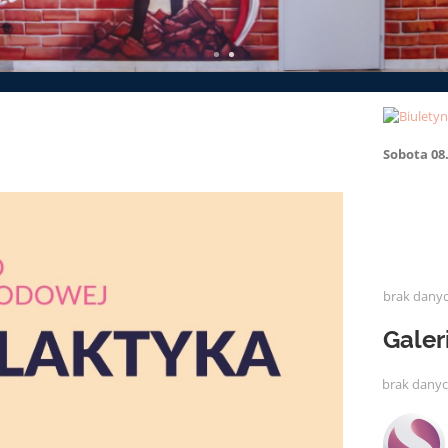
Sobota 08
brak dany
Galer
brak dany