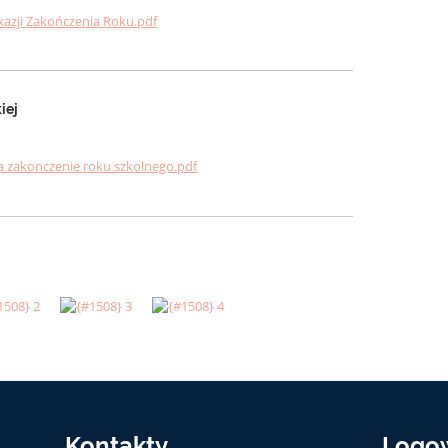
okazji Zakończenia Roku.pdf
iej
na zakonczenie roku szkolnego.pdf
Kontakty
Logo