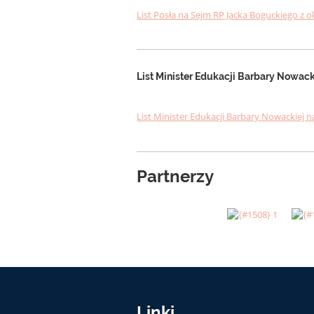
List Posła na Sejm RP Jacka Boguckiego z 
List Minister Edukacji Barbary Nowack
List Minister Edukacji Barbary Nowackiej 
Partnerzy
Linki