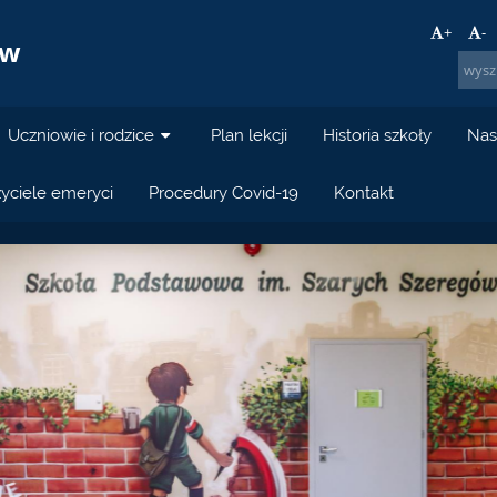
a
+
-
ów
Uczniowie i rodzice
Plan lekcji
Historia szkoły
Nas
yciele emeryci
Procedury Covid-19
Kontakt