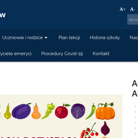
a
+
-
ów
Uczniowie i rodzice
Plan lekcji
Historia szkoły
Nas
yciele emeryci
Procedury Covid-19
Kontakt
A
A