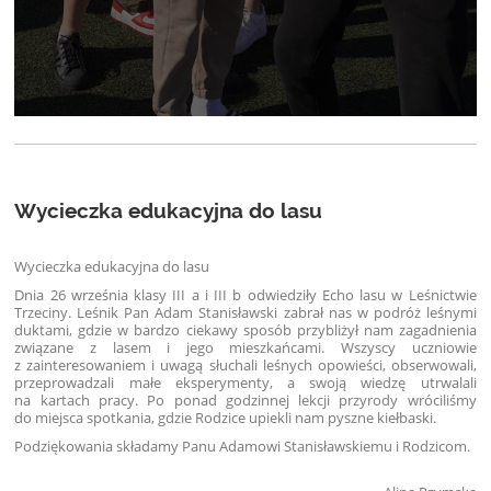
Wycieczka edukacyjna do lasu
Wycieczka edukacyjna do lasu
Dnia 26 września klasy III a i III b odwiedziły Echo lasu w Leśnictwie
Trzeciny. Leśnik Pan Adam Stanisławski zabrał nas w podróż leśnymi
duktami, gdzie w bardzo ciekawy sposób przybliżył nam zagadnienia
związane z lasem i jego mieszkańcami. Wszyscy uczniowie
z zainteresowaniem i uwagą słuchali leśnych opowieści, obserwowali,
przeprowadzali małe eksperymenty, a swoją wiedzę utrwalali
na kartach pracy. Po ponad godzinnej lekcji przyrody wróciliśmy
do miejsca spotkania, gdzie Rodzice upiekli nam pyszne kiełbaski.
Podziękowania składamy Panu Adamowi Stanisławskiemu i Rodzicom.