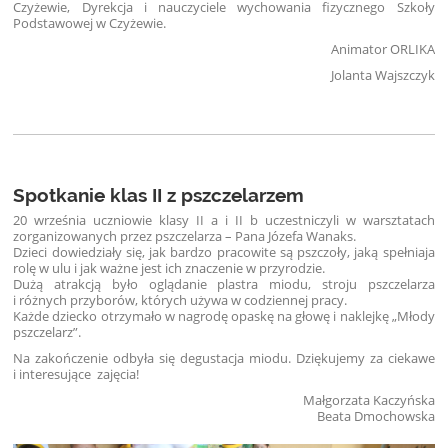
Czyżewie, Dyrekcja i nauczyciele wychowania fizycznego Szkoły
Podstawowej w Czyżewie.
Animator ORLIKA
Jolanta Wajszczyk
Spotkanie klas II z pszczelarzem
20 września uczniowie klasy II a i II b uczestniczyli w warsztatach
zorganizowanych przez pszczelarza – Pana Józefa Wanaks.
Dzieci dowiedziały się, jak bardzo pracowite są pszczoły, jaką spełniaja
rolę w ulu i jak ważne jest ich znaczenie w przyrodzie.
Dużą atrakcją było oglądanie plastra miodu, stroju pszczelarza
i różnych przyborów, których używa w codziennej pracy.
Każde dziecko otrzymało w nagrodę opaskę na głowę i naklejkę „Młody
pszczelarz”.
Na zakończenie odbyła się degustacja miodu. Dziękujemy za ciekawe
i interesujące zajęcia!
Małgorzata Kaczyńska
Beata Dmochowska