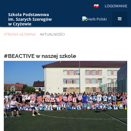
LOGOWANIE
Szkoła Podstawowa
im. Szarych Szeregów
w Czyżewie
STRONA GŁÓWNA
AKTUALNOŚCI
Aktualności
#BEACTIVE w naszej szkole