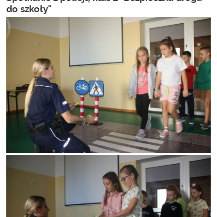
do szkoły"