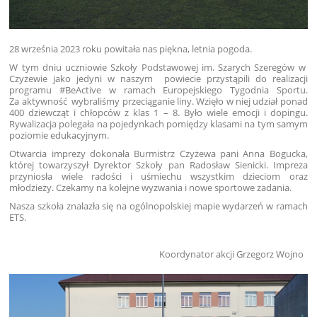
28 września 2023 roku powitała nas piękna, letnia pogoda.
W tym dniu uczniowie Szkoły Podstawowej im. Szarych Szeregów w
Czyżewie jako jedyni w naszym powiecie przystąpili do realizacji
programu #BeActive w ramach Europejskiego Tygodnia Sportu.
Za aktywność wybraliśmy przeciąganie liny. Wzięło w niej udział ponad
400 dziewcząt i chłopców z klas 1 – 8. Było wiele emocji i dopingu.
Rywalizacja polegała na pojedynkach pomiędzy klasami na tym samym
poziomie edukacyjnym.
Otwarcia imprezy dokonała Burmistrz Czyżewa pani Anna Bogucka,
której towarzyszył Dyrektor Szkoły pan Radosław Sienicki. Impreza
przyniosła wiele radości i uśmiechu wszystkim dzieciom oraz
młodzieży. Czekamy na kolejne wyzwania i nowe sportowe zadania.
Nasza szkoła znalazła się na ogólnopolskiej mapie wydarzeń w ramach
ETS.
Koordynator akcji Grzegorz Wojno