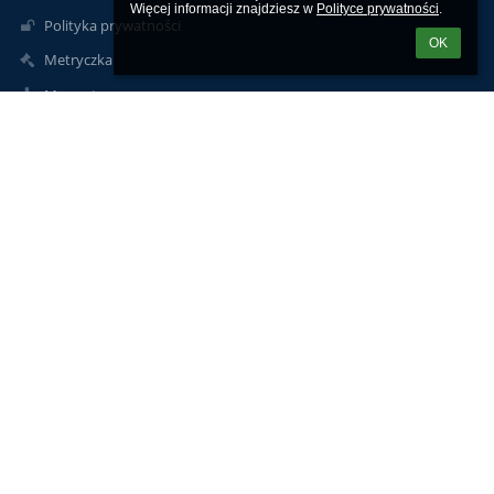
Więcej informacji znajdziesz w 
Polityce prywatności
.
Polityka prywatności
OK
Metryczka
Mapa strony
O szkole
Kontakt
Aktualności
Kontakty
Szkoła Podstawowa im. Szarych Szeregów w Czyżewie
sekretariat@spczyzew.pl
86 2755040
ul. Polna 5
18-220 Czyżew
Poland
Logowanie