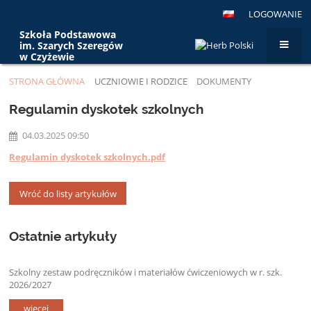
LOGOWANIE
Szkoła Podstawowa
im. Szarych Szeregów
w Czyżewie
STRONA GŁÓWNA
UCZNIOWIE I RODZICE
DOKUMENTY
DOKUMENTY
Regulamin dyskotek szkolnych
04.03.2025 09:50
Regulamin dyskotek szkolnych.pdf
Wróć do listy artykułów
Ostatnie artykuły
Szkolny zestaw podręczników i materiałów ćwiczeniowych w r. szk.
2026/2027
więcej