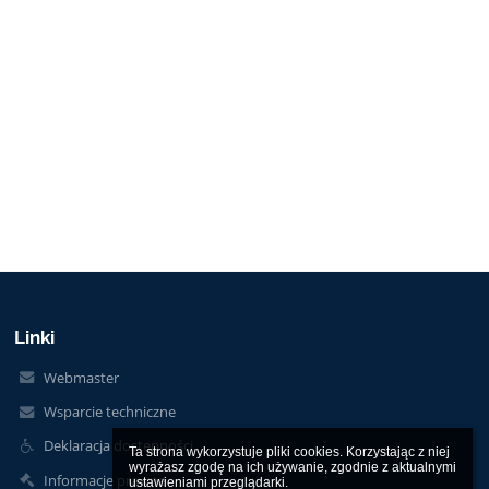
Linki
Webmaster
Wsparcie techniczne
Deklaracja dostępności
Ta strona wykorzystuje pliki cookies. Korzystając z niej 
wyrażasz zgodę na ich używanie, zgodnie z aktualnymi 
Informacje prawne
ustawieniami przeglądarki.
